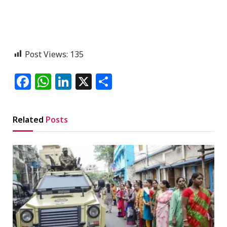
Post Views:
135
Facebook
WhatsApp
LinkedIn
X
Share
Related
Posts