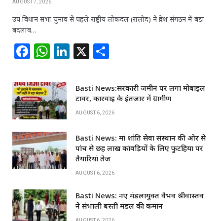
AUGUST 7, 2026
उप विधान सभा चुनाव से पहले राष्ट्रीय लोकदल (रालोद) ने प्रदेश संगठन में बड़ा
बदलाव…
F
W
Li
X
S
a
h
n
h
c
at
k
ar
Basti News:सरकारी जमीन पर लगा मोबाइल
e
s
e
e
टावर, कार्रवाई के इंतजार में ग्रामीण
b
A
dI
AUGUST 6, 2026
o
p
n
Basti News: मां शांति सेवा संस्थान की ओर से
o
p
पांच से छह लाख कांवड़ियों के लिए फुटहिया पर
k
तैयारियां तेज
AUGUST 6, 2026
Basti News: नए मंडलायुक्त वैभव श्रीवास्तव
ने संभाली बस्ती मंडल की कमान
AUGUST 6, 2026