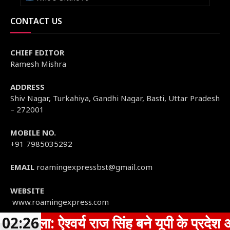
CONTACT US
CHIEF EDITOR
Ramesh Mishra
ADDRESS
Shiv Nagar, Turkahiya, Gandhi Nagar, Basti, Uttar Pradesh
– 272001
MOBILE NO.
+91 7985035292
EMAIL
roamingexpressbst@gmail.com
WEBSITE
www.roamingexpress.com
्वर्य राज सिंह बने यूपी के प्रदेश अध्यक्ष,पूर
02:26