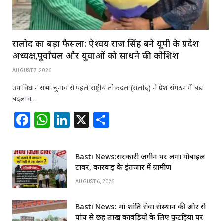
रालोद का बड़ा फैसला: ऐश्वर्य राज सिंह बने यूपी के प्रदेश
अध्यक्ष,पूर्वांचल और युवाओं को साधने की कोशिश
AUGUST 7, 2026
उप विधान सभा चुनाव से पहले राष्ट्रीय लोकदल (रालोद) ने प्रदेश संगठन में बड़ा
बदलाव…
F
W
Li
X
S
a
h
n
h
c
at
k
ar
Basti News:सरकारी जमीन पर लगा मोबाइल
e
s
e
e
टावर, कार्रवाई के इंतजार में ग्रामीण
b
A
dI
AUGUST 6, 2026
o
p
n
Basti News: मां शांति सेवा संस्थान की ओर से
o
p
पांच से छह लाख कांवड़ियों के लिए फुटहिया पर