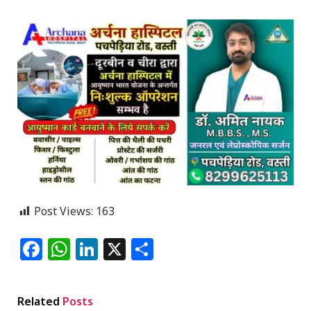
Post Views:
163
Facebook
WhatsApp
LinkedIn
X
Share
Related
Posts