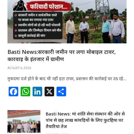
Basti News:सरकारी जमीन पर लगा मोबाइल टावर,
कार्रवाई के इंतजार में ग्रामीण
AUGUST 6, 2026
मुकदमा दर्ज होने के बाद भी नहीं हटा टावर, प्रशासन की कार्रवाई पर उठ रहे…
F
W
Li
X
S
a
h
n
h
c
at
k
ar
Basti News: मां शांति सेवा संस्थान की ओर से
e
s
e
e
पांच से छह लाख कांवड़ियों के लिए फुटहिया पर
b
A
dI
तैयारियां तेज