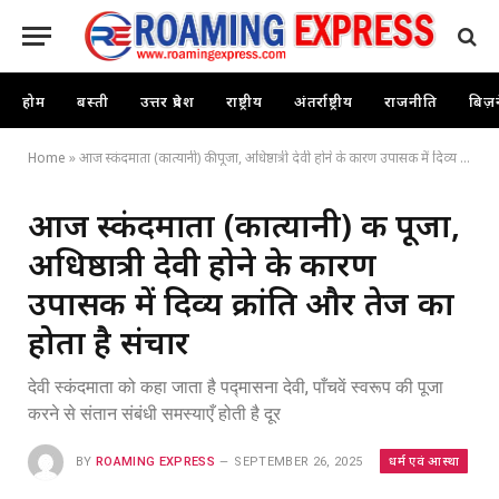
होम
बस्ती
उत्तर प्रदेश
राष्ट्रीय
अंतर्राष्ट्रीय
राजनीति
बिज़
Home
»
आज स्कंदमाता (कात्यानी) की पूजा, अधिष्ठात्री देवी होने के कारण उपासक में दिव्य क्रांति और तेज का होता है संचार
आज स्कंदमाता (कात्यानी) की पूजा,
अधिष्ठात्री देवी होने के कारण
उपासक में दिव्य क्रांति और तेज का
होता है संचार
देवी स्कंदमाता को कहा जाता है पद्मासना देवी, पाँचवें स्वरूप की पूजा
करने से संतान संबंधी समस्याएँ होती है दूर
धर्म एवं आस्था
BY
ROAMING EXPRESS
SEPTEMBER 26, 2025