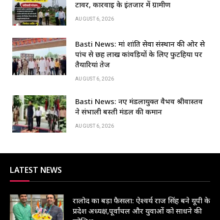
e
s
e
e
टावर, कार्रवाई के इंतजार में ग्रामीण
b
A
dI
AUGUST 6, 2026
o
p
n
Basti News: मां शांति सेवा संस्थान की ओर से
o
p
पांच से छह लाख कांवड़ियों के लिए फुटहिया पर
k
तैयारियां तेज
AUGUST 6, 2026
Basti News: नए मंडलायुक्त वैभव श्रीवास्तव
ने संभाली बस्ती मंडल की कमान
AUGUST 6, 2026
LATEST NEWS
रालोद का बड़ा फैसला: ऐश्वर्य राज सिंह बने यूपी के
प्रदेश अध्यक्ष,पूर्वांचल और युवाओं को साधने की