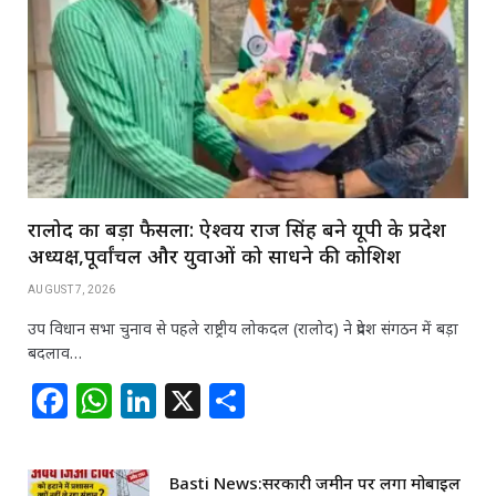
रालोद का बड़ा फैसला: ऐश्वर्य राज सिंह बने यूपी के प्रदेश
अध्यक्ष,पूर्वांचल और युवाओं को साधने की कोशिश
AUGUST 7, 2026
उप विधान सभा चुनाव से पहले राष्ट्रीय लोकदल (रालोद) ने प्रदेश संगठन में बड़ा
बदलाव…
F
W
Li
X
S
a
h
n
h
c
at
k
ar
Basti News:सरकारी जमीन पर लगा मोबाइल