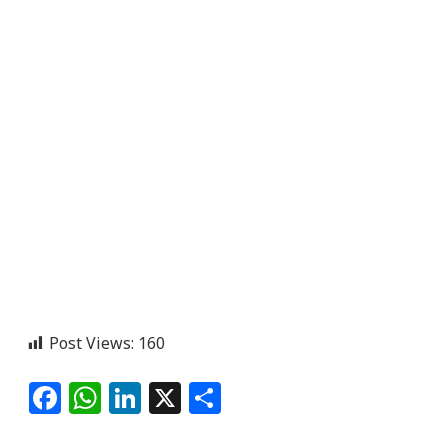
Post Views:
160
Facebook
WhatsApp
LinkedIn
X
Share