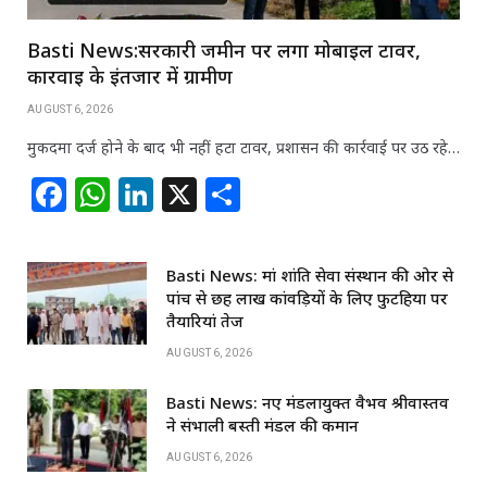
Basti News:सरकारी जमीन पर लगा मोबाइल टावर,
कार्रवाई के इंतजार में ग्रामीण
AUGUST 6, 2026
मुकदमा दर्ज होने के बाद भी नहीं हटा टावर, प्रशासन की कार्रवाई पर उठ रहे…
F
W
Li
X
S
a
h
n
h
c
at
k
ar
Basti News: मां शांति सेवा संस्थान की ओर से
e
s
e
e
पांच से छह लाख कांवड़ियों के लिए फुटहिया पर
b
A
dI
तैयारियां तेज
o
p
n
AUGUST 6, 2026
o
p
Basti News: नए मंडलायुक्त वैभव श्रीवास्तव
k
ने संभाली बस्ती मंडल की कमान
AUGUST 6, 2026