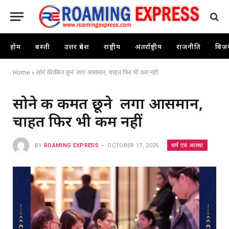
होम
बस्ती
उत्तर प्रदेश
राष्ट्रीय
अंतर्राष्ट्रीय
राजनीति
बिज़
Home
»
सोने की कीमत छूने लगा आसमान, चाहत फिर भी कम नहीं
सोने की कीमत छूने लगा आसमान,
चाहत फिर भी कम नहीं
धर्म एवं आस्था
BY
ROAMING EXPRESS
OCTOBER 17, 2025