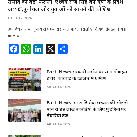
रालोद का बड़ा फैसला: ऐश्वर्य राज सिंह बने यूपी के प्रदेश
अध्यक्ष,पूर्वांचल और युवाओं को साधने की कोशिश
AUGUST 7, 2026
उप विधान सभा चुनाव से पहले राष्ट्रीय लोकदल (रालोद) ने प्रदेश संगठन में बड़ा
बदलाव…
F
W
Li
X
S
a
h
n
h
c
at
k
ar
Basti News:सरकारी जमीन पर लगा मोबाइल
e
s
e
e
टावर, कार्रवाई के इंतजार में ग्रामीण
b
A
dI
AUGUST 6, 2026
o
p
n
Basti News: मां शांति सेवा संस्थान की ओर से
o
p
पांच से छह लाख कांवड़ियों के लिए फुटहिया पर
k
तैयारियां तेज
AUGUST 6, 2026