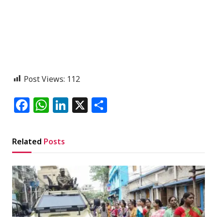
Post Views:
112
Facebook
WhatsApp
LinkedIn
X
Share
Related
Posts