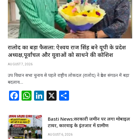
रालोद का बड़ा फैसला: ऐश्वर्य राज सिंह बने यूपी के प्रदेश
अध्यक्ष,पूर्वांचल और युवाओं को साधने की कोशिश
AUGUST 7, 2026
उप विधान सभा चुनाव से पहले राष्ट्रीय लोकदल (रालोद) ने प्रदेश संगठन में बड़ा
बदलाव…
F
W
Li
X
S
a
h
n
h
c
at
k
ar
Basti News:सरकारी जमीन पर लगा मोबाइल
e
s
e
e
टावर, कार्रवाई के इंतजार में ग्रामीण
b
A
dI
AUGUST 6, 2026