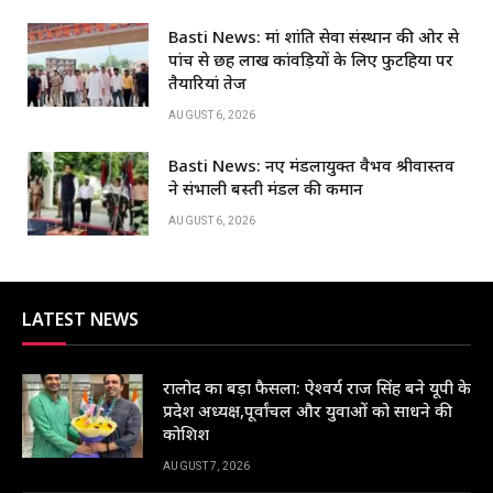
o
p
n
Basti News: मां शांति सेवा संस्थान की ओर से
o
p
पांच से छह लाख कांवड़ियों के लिए फुटहिया पर
k
तैयारियां तेज
AUGUST 6, 2026
Basti News: नए मंडलायुक्त वैभव श्रीवास्तव
ने संभाली बस्ती मंडल की कमान
AUGUST 6, 2026
LATEST NEWS
रालोद का बड़ा फैसला: ऐश्वर्य राज सिंह बने यूपी के
प्रदेश अध्यक्ष,पूर्वांचल और युवाओं को साधने की
कोशिश
AUGUST 7, 2026