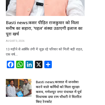
Basti news:कैंसर पीड़ित राजकुमार को मिला
मनीष का सहारा, ‘पहल’ संस्था उठाएगी इलाज का
पूरा खर्च
AUGUST 3, 2026
13 महीने से आर्थिक तंगी में जूझ रहे परिवार को मिली बड़ी राहत,
एक वर्ष…
F
W
Li
X
S
a
h
n
h
c
at
k
ar
Basti news:बरसात में जनसेवा
e
s
e
e
करने वाले कर्मियों को मिला सुरक्षा
b
A
dI
कवच, गणेशपुर नगर पंचायत में पूर्व
विधायक दया राम चौधरी ने वितरित
o
p
n
किए रेनकोट