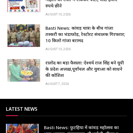
b
A
dI
रुपये छीने
o
p
n
AUGUST 10, 2026
o
p
Basti News: कांवड़ यात्रा के बीच गांजा
k
तस्करी का भंडाफोड़, रेस्टोरेंट संचालक गिरफ्तार;
10 किलो गांजा बरामद
AUGUST 10, 2026
रालोद का बड़ा फैसला: ऐश्वर्य राज सिंह बने यूपी
के प्रदेश अध्यक्ष,पूर्वांचल और युवाओं को साधने
की कोशिश
AUGUST 7, 2026
LATEST NEWS
Basti News: फुटहिया में कांवड़ महोत्सव का