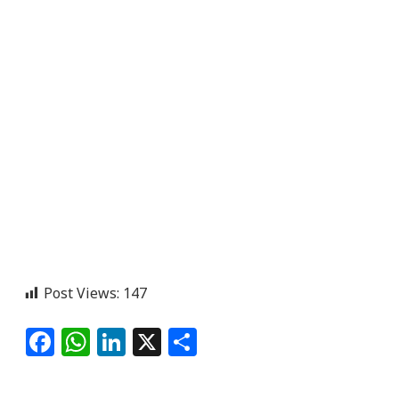
Post Views:
147
Facebook
WhatsApp
LinkedIn
X
Share