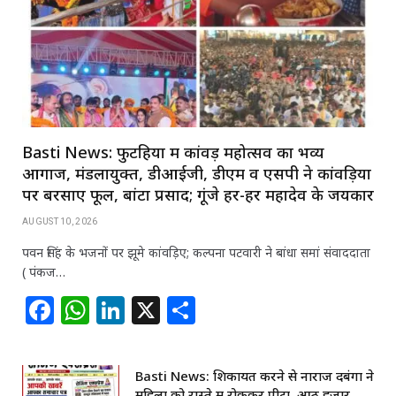
Basti News: फुटहिया में कांवड़ महोत्सव का भव्य
आगाज, मंडलायुक्त, डीआईजी, डीएम व एसपी ने कांवड़ियों
पर बरसाए फूल, बांटा प्रसाद; गूंजे हर-हर महादेव के जयकार
AUGUST 10, 2026
पवन सिंह के भजनों पर झूमे कांवड़िए; कल्पना पटवारी ने बांधा समां संवाददाता
( पंकज…
F
W
Li
X
S
a
h
n
h
c
at
k
ar
Basti News: शिकायत करने से नाराज दबंगों ने
e
s
e
e
महिला को रास्ते में रोककर पीटा, आठ हजार