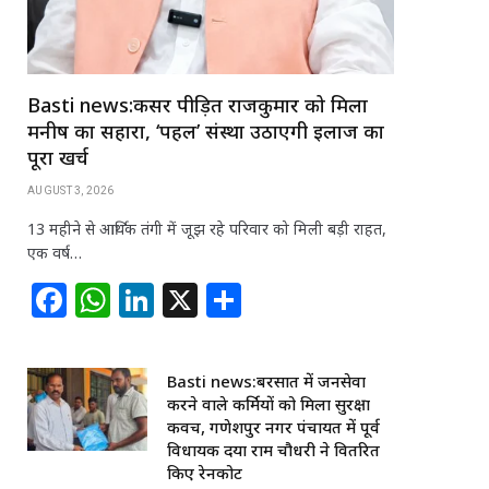
Basti news:कैंसर पीड़ित राजकुमार को मिला
मनीष का सहारा, ‘पहल’ संस्था उठाएगी इलाज का
पूरा खर्च
AUGUST 3, 2026
13 महीने से आर्थिक तंगी में जूझ रहे परिवार को मिली बड़ी राहत,
एक वर्ष…
F
W
Li
X
S
a
h
n
h
c
at
k
ar
Basti news:बरसात में जनसेवा
e
s
e
e
करने वाले कर्मियों को मिला सुरक्षा
b
A
dI
कवच, गणेशपुर नगर पंचायत में पूर्व
विधायक दया राम चौधरी ने वितरित
o
p
n
किए रेनकोट