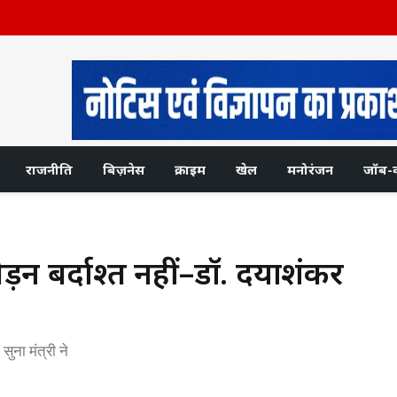
राजनीति
बिज़नेस
क्राइम
खेल
मनोरंजन
जॉब-
ड़न बर्दाश्त नहीं–डॉ. दयाशंकर
ुना मंत्री ने