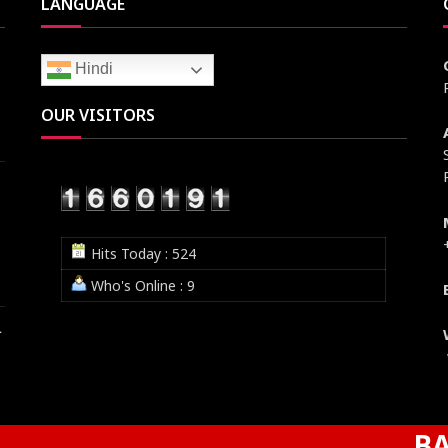
LANGUAGE
Hindi
OUR VISITORS
Hits Today : 524
Who's Online : 9
ी
BASTI NEWS:क