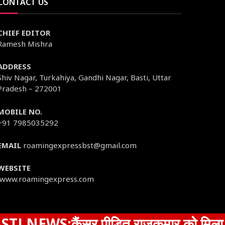
CONTACT US
CHIEF EDITOR
Ramesh Mishra
ADDRESS
Shiv Nagar, Turkahiya, Gandhi Nagar, Basti, Uttar
Pradesh – 272001
MOBILE NO.
+91 7985035292
EMAIL
roamingexpressbst@gmail.com
WEBSITE
www.roamingexpress.com
ैंसर पीड़ित राजकुमार को मिला मनीष का सहा