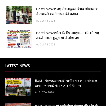
o
p
n
o
p
Basti News: नए मंडलायुक्त वैभव श्रीवास्तव
k
ने संभाली बस्ती मंडल की कमान
AUGUST 6, 2026
Basti News:मेरा दिलीप आएगा…’ बेटे की राह
तकते-तकते बुजुर्ग मां ने तोड़ा दम
AUGUST 6, 2026
LATEST NEWS
Basti News:सरकारी जमीन पर लगा मोबाइल
टावर, कार्रवाई के इंतजार में ग्रामीण
AUGUST 6, 2026
Basti News: मां शांति सेवा संस्थान की ओर से