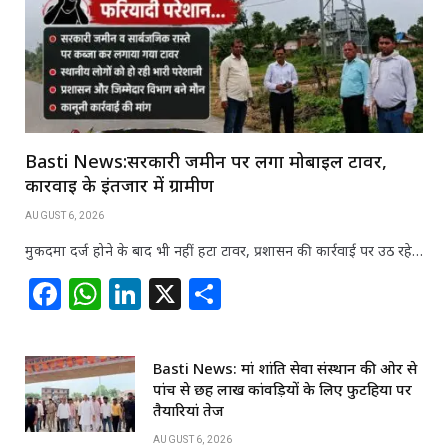
Basti News:सरकारी जमीन पर लगा मोबाइल टावर,
कार्रवाई के इंतजार में ग्रामीण
AUGUST 6, 2026
मुकदमा दर्ज होने के बाद भी नहीं हटा टावर, प्रशासन की कार्रवाई पर उठ रहे…
F
W
Li
X
S
a
h
n
h
c
at
k
ar
Basti News: मां शांति सेवा संस्थान की ओर से
e
s
e
e
पांच से छह लाख कांवड़ियों के लिए फुटहिया पर
b
A
dI
तैयारियां तेज
AUGUST 6, 2026