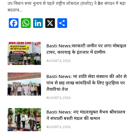
उप विधान सभा चुनाव से पहले राष्ट्रीय लोकदल (रालोद) ने प्रदेश संगठन में बड़ा
बदलाव…
F
W
Li
X
S
a
h
n
h
c
at
k
ar
Basti News:सरकारी जमीन पर लगा मोबाइल
e
s
e
e
टावर, कार्रवाई के इंतजार में ग्रामीण
b
A
dI
AUGUST 6, 2026
o
p
n
Basti News: मां शांति सेवा संस्थान की ओर से
o
p
पांच से छह लाख कांवड़ियों के लिए फुटहिया पर
k
तैयारियां तेज
AUGUST 6, 2026
Basti News: नए मंडलायुक्त वैभव श्रीवास्तव
ने संभाली बस्ती मंडल की कमान
AUGUST 6, 2026