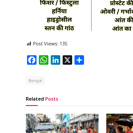
Post Views:
135
Facebook
WhatsApp
LinkedIn
X
Share
Bengal
Related
Posts