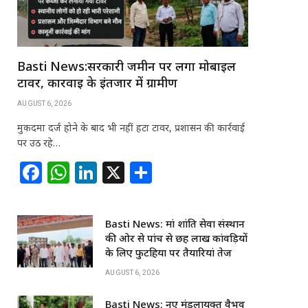
Basti News:सरकारी जमीन पर लगा मोबाइल
टावर, कार्रवाई के इंतजार में ग्रामीण
AUGUST 6, 2026
मुकदमा दर्ज होने के बाद भी नहीं हटा टावर, प्रशासन की कार्रवाई
पर उठ रहे…
F
W
Li
X
S
a
h
n
h
c
at
k
ar
Basti News: मां शांति सेवा संस्थान
e
s
e
e
की ओर से पांच से छह लाख कांवड़ियों
b
A
dI
के लिए फुटहिया पर तैयारियां तेज
o
p
n
AUGUST 6, 2026
o
p
Basti News: नए मंडलायुक्त वैभव