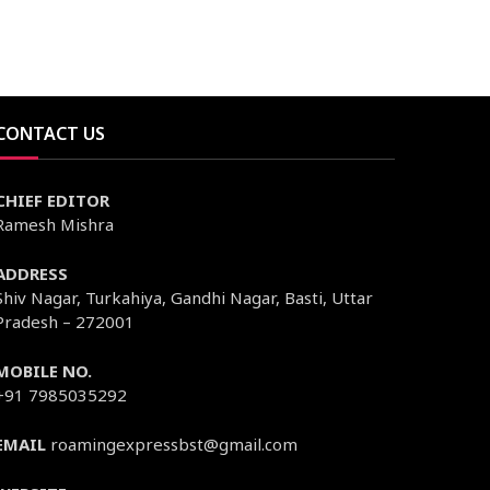
CONTACT US
CHIEF EDITOR
Ramesh Mishra
ADDRESS
Shiv Nagar, Turkahiya, Gandhi Nagar, Basti, Uttar
Pradesh – 272001
MOBILE NO.
+91 7985035292
EMAIL
roamingexpressbst@gmail.com