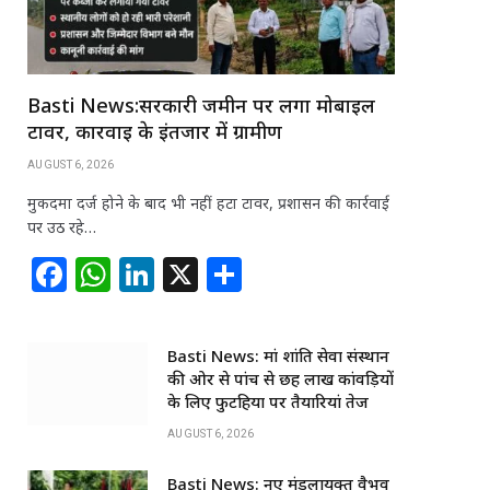
Basti News:सरकारी जमीन पर लगा मोबाइल
टावर, कार्रवाई के इंतजार में ग्रामीण
AUGUST 6, 2026
मुकदमा दर्ज होने के बाद भी नहीं हटा टावर, प्रशासन की कार्रवाई
पर उठ रहे…
F
W
Li
X
S
a
h
n
h
c
at
k
ar
Basti News: मां शांति सेवा संस्थान
e
s
e
e
की ओर से पांच से छह लाख कांवड़ियों
b
A
dI
के लिए फुटहिया पर तैयारियां तेज
o
p
n
AUGUST 6, 2026
o
p
Basti News: नए मंडलायुक्त वैभव