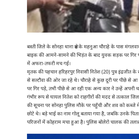
बस्ती जिले के
सोनहा
थाना क्षेत्र के
महनुआ
चौराहे के पास मंगलवा
बाइक की आमने-सामने की
भिड़ंत
के बाद युवक
सड़क
पर गिर प
में अफरा-तफरी
मच
गई।
मृतक की पहचान हरिहरपुर निवासी नितेश (20) पुत्र इंद्रजीत के रूप
से
सल्टौवा
की ओर जा रहे थे। चौराहे से कुछ दूरी पर पीछे से 
पर गिर पड़े, तभी पीछे से आ रही एक अन्य कार ने उन्हें अपनी चप
गंभीर रूप से घायल नितेश को राहगीरों की मदद से तत्काल जिल
की सूचना पर
सोनहा
पुलिस मौके पर
पहुँची
और शव को कब्जे में 
छोटे थे।
बड़े
भाई का नाम गोलू बताया गया है, जबकि उनके पिता 
परिजनों में कोहराम मचा हुआ है। पुलिस बोलेरो चालक की तलाश म