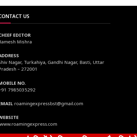
CONTACT US
CHIEF EDITOR
Ramesh Mishra
ADDRESS
Shiv Nagar, Turkahiya, Gandhi Nagar, Basti, Uttar
Pradesh – 272001
MOBILE NO.
+91 7985035292
EMAIL
roamingexpressbst@gmail.com
WEBSITE
www.roamingexpress.com