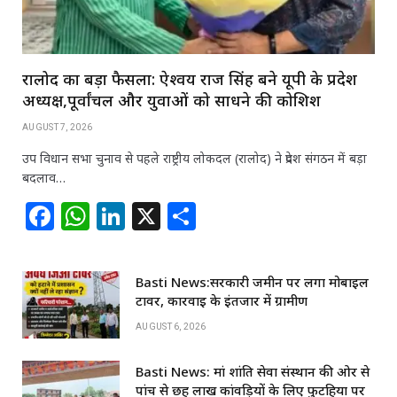
रालोद का बड़ा फैसला: ऐश्वर्य राज सिंह बने यूपी के प्रदेश
अध्यक्ष,पूर्वांचल और युवाओं को साधने की कोशिश
AUGUST 7, 2026
उप विधान सभा चुनाव से पहले राष्ट्रीय लोकदल (रालोद) ने प्रदेश संगठन में बड़ा
बदलाव…
F
W
Li
X
S
a
h
n
h
c
at
k
ar
Basti News:सरकारी जमीन पर लगा मोबाइल
e
s
e
e
टावर, कार्रवाई के इंतजार में ग्रामीण
b
A
dI
AUGUST 6, 2026
o
p
n
Basti News: मां शांति सेवा संस्थान की ओर से
o
p
पांच से छह लाख कांवड़ियों के लिए फुटहिया पर