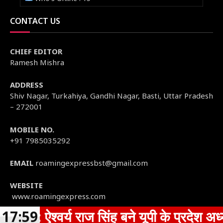
CONTACT US
CHIEF EDITOR
Ramesh Mishra
ADDRESS
Shiv Nagar, Turkahiya, Gandhi Nagar, Basti, Uttar Pradesh
– 272001
MOBILE NO.
+91 7985035292
EMAIL
roamingexpressbst@gmail.com
WEBSITE
www.roamingexpress.com
्य राज सिंह बने यूपी के प्रदेश अध्यक्ष,पूर्वा
17:59