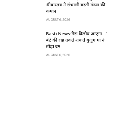
k
श्रीवास्तव ने संभाली बस्ती मंडल की
कमान
AUGUST 6, 2026
Basti News:मेरा दिलीप आएगा…’
बेटे की राह तकते-तकते बुजुर्ग मां ने
तोड़ा दम
AUGUST 6, 2026