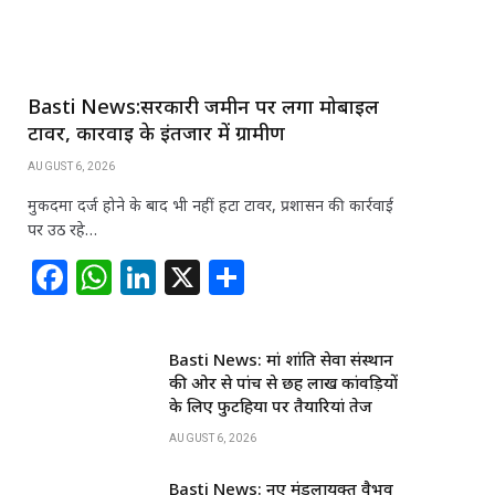
Basti News:सरकारी जमीन पर लगा मोबाइल
टावर, कार्रवाई के इंतजार में ग्रामीण
AUGUST 6, 2026
मुकदमा दर्ज होने के बाद भी नहीं हटा टावर, प्रशासन की कार्रवाई
पर उठ रहे…
F
W
Li
X
S
a
h
n
h
c
at
k
ar
Basti News: मां शांति सेवा संस्थान
e
s
e
e
की ओर से पांच से छह लाख कांवड़ियों
b
A
dI
के लिए फुटहिया पर तैयारियां तेज
o
p
n
AUGUST 6, 2026
o
p
Basti News: नए मंडलायुक्त वैभव