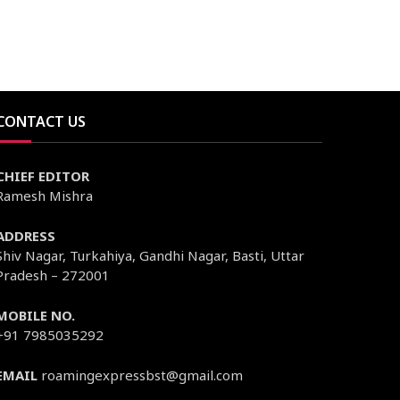
CONTACT US
CHIEF EDITOR
Ramesh Mishra
ADDRESS
Shiv Nagar, Turkahiya, Gandhi Nagar, Basti, Uttar
Pradesh – 272001
MOBILE NO.
+91 7985035292
EMAIL
roamingexpressbst@gmail.com