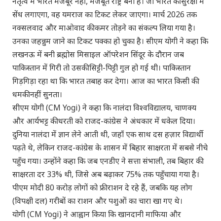
नेतृत्व में भारत मजबूर नहीं, मजबूत राष्ट्र बना है। जो भारत की सुरक्षा में
सेंध लगाएगा, वह यमराज का टिकट लेकर जाएगा। मार्च 2026 तक
नक्सलवाद और माओवाद की कमर तोड़ने का संकल्प लिया गया है।
उनका जहन्नुम जाने का टिकट पक्का हो चुका है। सीएम योगी ने कहा कि
लखनऊ में बनी ब्रह्मोस मिसाइल ऑपरेशन सिंदूर के दौरान जब
पाकिस्तान में गिरी तो उसकी सिट्टी-पिट्टी गुल हो गई थी। पाकिस्तान
गिड़गिड़ा रहा था कि भारत तबाह कर देगा। आज का भारत किसी की
धमकी नहीं सुनता।
सीएम योगी (CM Yogi) ने कहा कि नालंदा विश्वविद्यालय, चाणक्य
और आर्यभट्ट की धरती को राजद-कांग्रेस ने अंधकार में धकेल दिया।
दुनिया नालंदा में ज्ञान लेने आती थी, जहाँ एक साथ दस हज़ार विद्यार्थी
पढ़ते थे, लेकिन राजद-कांग्रेस के शासन में बिहार साक्षरता में सबसे नीचे
पहुँच गया। उन्होंने कहा कि जब एनडीए ने सत्ता संभाली, तब बिहार की
साक्षरता दर 33% थी, जिसे अब बढ़ाकर 75% तक पहुँचाया गया है।
पीएम मोदी 80 करोड़ लोगों को फ्री राशन दे रहे हैं, जबकि यह लोग
(विपक्षी दल) गरीबों का राशन और पशुओं का चारा खा गए थे।
योगी (CM Yogi) ने आह्वान किया कि खानदानी माफिया और