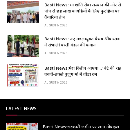
c
at
k
ar
Basti News: मां शांति सेवा संस्थान की ओर से
e
s
e
e
पांच से छह लाख कांवड़ियों के लिए फुटहिया पर
b
A
dI
तैयारियां तेज
o
p
n
AUGUST 6, 2026
o
p
Basti News: नए मंडलायुक्त वैभव श्रीवास्तव
k
ने संभाली बस्ती मंडल की कमान
AUGUST 6, 2026
Basti News:मेरा दिलीप आएगा…’ बेटे की राह
तकते-तकते बुजुर्ग मां ने तोड़ा दम
AUGUST 6, 2026
LATEST NEWS
Basti News:सरकारी जमीन पर लगा मोबाइल