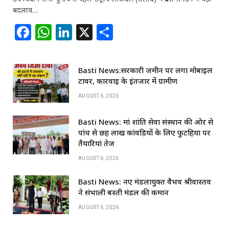
बदलाव…
F
W
Li
X
S
a
h
n
h
c
at
k
ar
Basti News:सरकारी जमीन पर लगा मोबाइल
e
s
e
e
टावर, कार्रवाई के इंतजार में ग्रामीण
b
A
dI
AUGUST 6, 2026
o
p
n
Basti News: मां शांति सेवा संस्थान की ओर से
o
p
पांच से छह लाख कांवड़ियों के लिए फुटहिया पर
k
तैयारियां तेज
AUGUST 6, 2026
Basti News: नए मंडलायुक्त वैभव श्रीवास्तव
ने संभाली बस्ती मंडल की कमान
AUGUST 6, 2026