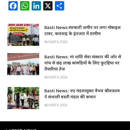
F
W
Li
X
S
a
h
n
h
c
at
k
ar
Basti News:सरकारी जमीन पर लगा मोबाइल
e
s
e
e
टावर, कार्रवाई के इंतजार में ग्रामीण
b
A
dI
AUGUST 6, 2026
o
p
n
Basti News: मां शांति सेवा संस्थान की ओर से
o
p
पांच से छह लाख कांवड़ियों के लिए फुटहिया पर
k
तैयारियां तेज
AUGUST 6, 2026
Basti News: नए मंडलायुक्त वैभव श्रीवास्तव
ने संभाली बस्ती मंडल की कमान
AUGUST 6, 2026