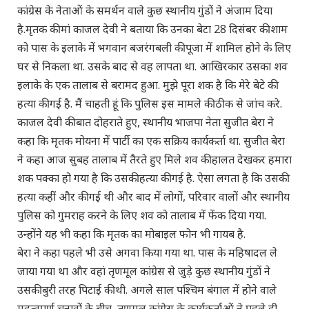
कांग्रेस के नेताओं के समर्थन वाले कुछ स्थानीय गुंडों ने अंजाम दिया
है.मृतक की मां काजल देवी ने बताया कि उनका बेटा 28 दिसंबर की शाम
को पास के इलाके में भगवान बजरंगबली की पूजा में शामिल होने के लिए
घर से निकला था. उसके बाद से वह लापता था. आखिरकार उसका शव
इलाके के एक तालाब से बरामद हुआ. मुझे पूरा शक है कि मेरे बेटे की
हत्या की गई है. मैं चाहती हूं कि पुलिस इस मामले की ठीक से जांच करे.
काजल देवी की बात दोहराते हुए, स्थानीय भाजपा नेता सुजीत बेरा ने
कहा कि मृतक मोयना में पार्टी का एक सक्रिय कार्यकर्ता था. सुजीत बेरा
ने कहा आज सुबह तालाब में तैरते हुए मिले शव की हालत देखकर हमारा
शक पक्का हो गया है कि उसकी हत्या की गई है. ऐसा लगता है कि उसकी
हत्या कहीं और की गई थी और बाद में लोगों, परिवार वालों और स्थानीय
पुलिस को गुमराह करने के लिए शव को तालाब में फेंक दिया गया.
उन्होंने यह भी कहा कि मृतक का मोबाइल फोन भी गायब है.
बेरा ने कहा पहले भी उसे अगवा किया गया था. पास के महिषादल ले
जाया गया था और वहां तृणमूल कांग्रेस से जुड़े कुछ स्थानीय गुंडों ने
उसकी बुरी तरह पिटाई की थी. अगले साल पश्चिम बंगाल में होने वाले
महत्वपूर्ण चुनावों के बीच, तृणमूल कांग्रेस के कार्यकर्ताओं ने पहले ही