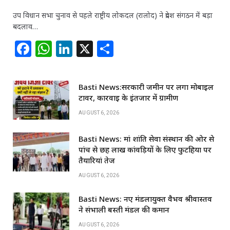
उप विधान सभा चुनाव से पहले राष्ट्रीय लोकदल (रालोद) ने प्रदेश संगठन में बड़ा
बदलाव…
F
W
Li
X
S
a
h
n
h
c
at
k
ar
Basti News:सरकारी जमीन पर लगा मोबाइल
e
s
e
e
टावर, कार्रवाई के इंतजार में ग्रामीण
b
A
dI
AUGUST 6, 2026
o
p
n
Basti News: मां शांति सेवा संस्थान की ओर से
o
p
पांच से छह लाख कांवड़ियों के लिए फुटहिया पर
k
तैयारियां तेज
AUGUST 6, 2026
Basti News: नए मंडलायुक्त वैभव श्रीवास्तव
ने संभाली बस्ती मंडल की कमान
AUGUST 6, 2026