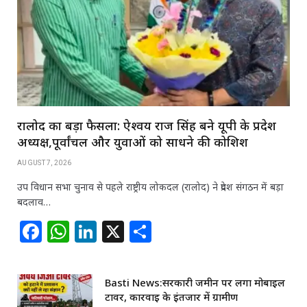
रालोद का बड़ा फैसला: ऐश्वर्य राज सिंह बने यूपी के प्रदेश
अध्यक्ष,पूर्वांचल और युवाओं को साधने की कोशिश
AUGUST 7, 2026
उप विधान सभा चुनाव से पहले राष्ट्रीय लोकदल (रालोद) ने प्रदेश संगठन में बड़ा
बदलाव…
F
W
Li
X
S
a
h
n
h
c
at
k
ar
Basti News:सरकारी जमीन पर लगा मोबाइल
e
s
e
e
टावर, कार्रवाई के इंतजार में ग्रामीण