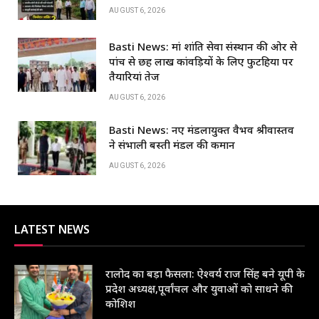
b
A
dI
AUGUST 6, 2026
o
p
n
Basti News: मां शांति सेवा संस्थान की ओर से
o
p
पांच से छह लाख कांवड़ियों के लिए फुटहिया पर
k
तैयारियां तेज
AUGUST 6, 2026
Basti News: नए मंडलायुक्त वैभव श्रीवास्तव
ने संभाली बस्ती मंडल की कमान
AUGUST 6, 2026
LATEST NEWS
रालोद का बड़ा फैसला: ऐश्वर्य राज सिंह बने यूपी के
प्रदेश अध्यक्ष,पूर्वांचल और युवाओं को साधने की
कोशिश