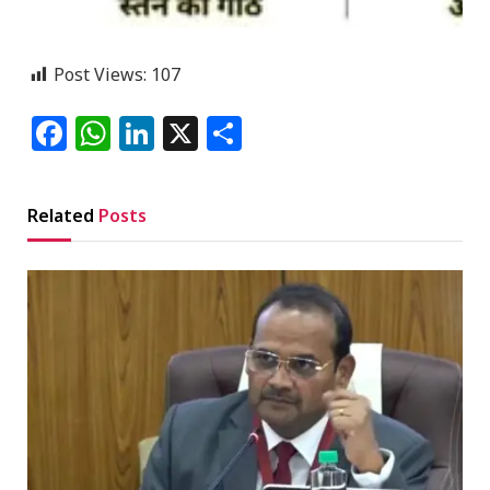
Post Views:
107
Facebook
WhatsApp
LinkedIn
X
Share
Related
Posts