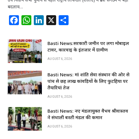
बदलाव…
F
W
Li
X
S
a
h
n
h
c
at
k
ar
Basti News:सरकारी जमीन पर लगा मोबाइल
e
s
e
e
टावर, कार्रवाई के इंतजार में ग्रामीण
b
A
dI
AUGUST 6, 2026
o
p
n
Basti News: मां शांति सेवा संस्थान की ओर से
o
p
पांच से छह लाख कांवड़ियों के लिए फुटहिया पर
k
तैयारियां तेज
AUGUST 6, 2026
Basti News: नए मंडलायुक्त वैभव श्रीवास्तव
ने संभाली बस्ती मंडल की कमान
AUGUST 6, 2026