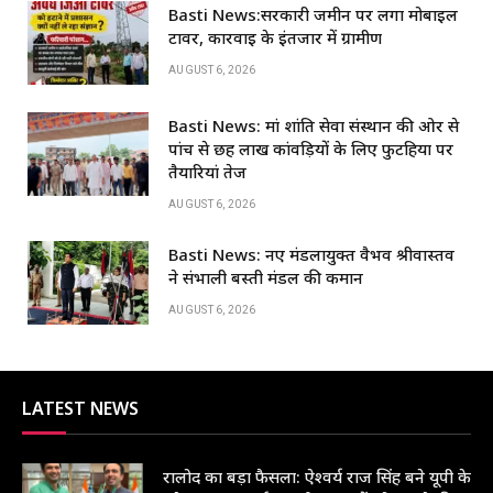
c
at
k
ar
Basti News:सरकारी जमीन पर लगा मोबाइल
e
s
e
e
टावर, कार्रवाई के इंतजार में ग्रामीण
b
A
dI
AUGUST 6, 2026
o
p
n
Basti News: मां शांति सेवा संस्थान की ओर से
o
p
पांच से छह लाख कांवड़ियों के लिए फुटहिया पर
k
तैयारियां तेज
AUGUST 6, 2026
Basti News: नए मंडलायुक्त वैभव श्रीवास्तव
ने संभाली बस्ती मंडल की कमान
AUGUST 6, 2026
LATEST NEWS
रालोद का बड़ा फैसला: ऐश्वर्य राज सिंह बने यूपी के