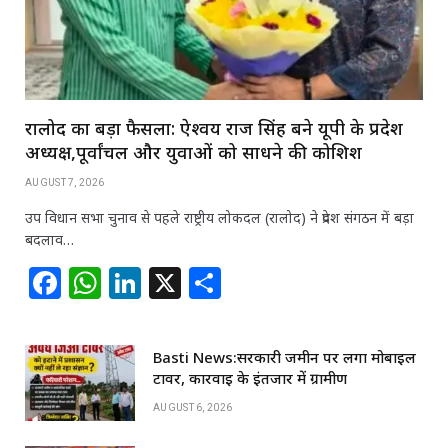
रालोद का बड़ा फैसला: ऐश्वर्य राज सिंह बने यूपी के प्रदेश
अध्यक्ष,पूर्वांचल और युवाओं को साधने की कोशिश
AUGUST 7, 2026
उप विधान सभा चुनाव से पहले राष्ट्रीय लोकदल (रालोद) ने प्रदेश संगठन में बड़ा
बदलाव…
F
W
Li
X
S
a
h
n
h
c
at
k
ar
Basti News:सरकारी जमीन पर लगा मोबाइल
e
s
e
e
टावर, कार्रवाई के इंतजार में ग्रामीण
b
A
dI
AUGUST 6, 2026
o
p
n