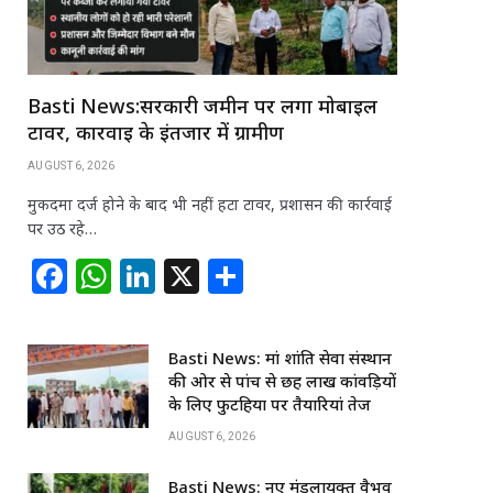
Basti News:सरकारी जमीन पर लगा मोबाइल
टावर, कार्रवाई के इंतजार में ग्रामीण
AUGUST 6, 2026
मुकदमा दर्ज होने के बाद भी नहीं हटा टावर, प्रशासन की कार्रवाई
पर उठ रहे…
F
W
Li
X
S
a
h
n
h
c
at
k
ar
Basti News: मां शांति सेवा संस्थान
e
s
e
e
की ओर से पांच से छह लाख कांवड़ियों
b
A
dI
के लिए फुटहिया पर तैयारियां तेज
o
p
n
AUGUST 6, 2026
o
p
Basti News: नए मंडलायुक्त वैभव