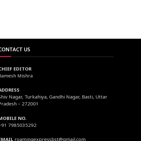
CONTACT US
CHIEF EDITOR
Ramesh Mishra
ADDRESS
Shiv Nagar, Turkahiya, Gandhi Nagar, Basti, Uttar
Pradesh – 272001
MOBILE NO.
+91 7985035292
EMAIL
roamingexpressbst@gmail.com