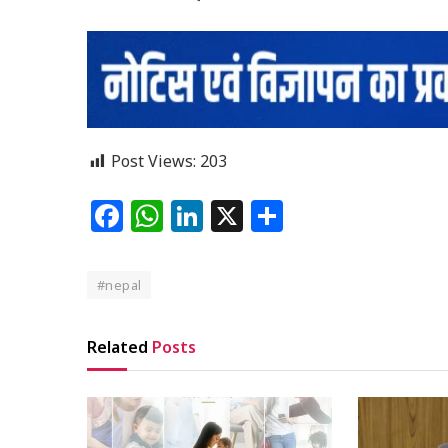
Post Views:
203
Facebook
WhatsApp
LinkedIn
X
Share
#nepal
Related
Posts