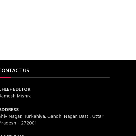
CONTACT US
CHIEF EDITOR
Ramesh Mishra
ADDRESS
Shiv Nagar, Turkahiya, Gandhi Nagar, Basti, Uttar
Pradesh – 272001