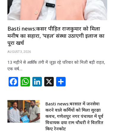
Basti news:कैंसर पीड़ित राजकुमार को मिला
मनीष का सहारा, ‘पहल’ संस्था उठाएगी इलाज का
पूरा खर्च
AUGUST 3, 2026
13 महीने से आर्थिक तंगी में जूझ रहे परिवार को मिली बड़ी राहत,
एक वर्ष…
F
W
Li
X
S
a
h
n
h
c
at
k
ar
Basti news:बरसात में जनसेवा
e
s
e
e
करने वाले कर्मियों को मिला सुरक्षा
b
A
dI
कवच, गणेशपुर नगर पंचायत में पूर्व
विधायक दया राम चौधरी ने वितरित
o
p
n
किए रेनकोट