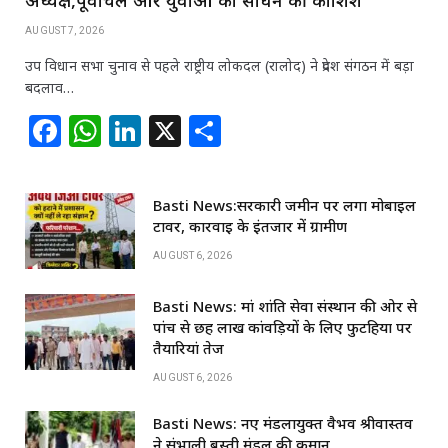
AUGUST 7, 2026
उप विधान सभा चुनाव से पहले राष्ट्रीय लोकदल (रालोद) ने प्रदेश संगठन में बड़ा
बदलाव…
F
W
Li
X
S
a
h
n
h
c
at
k
ar
Basti News:सरकारी जमीन पर लगा मोबाइल
e
s
e
e
टावर, कार्रवाई के इंतजार में ग्रामीण
b
A
dI
AUGUST 6, 2026
o
p
n
Basti News: मां शांति सेवा संस्थान की ओर से
o
p
पांच से छह लाख कांवड़ियों के लिए फुटहिया पर
k
तैयारियां तेज
AUGUST 6, 2026
Basti News: नए मंडलायुक्त वैभव श्रीवास्तव
ने संभाली बस्ती मंडल की कमान