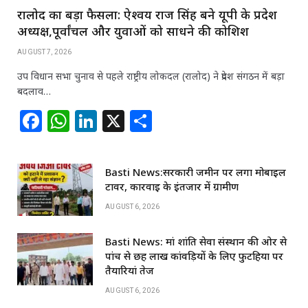
रालोद का बड़ा फैसला: ऐश्वर्य राज सिंह बने यूपी के प्रदेश
अध्यक्ष,पूर्वांचल और युवाओं को साधने की कोशिश
AUGUST 7, 2026
उप विधान सभा चुनाव से पहले राष्ट्रीय लोकदल (रालोद) ने प्रदेश संगठन में बड़ा
बदलाव…
F
W
Li
X
S
a
h
n
h
c
at
k
ar
Basti News:सरकारी जमीन पर लगा मोबाइल
e
s
e
e
टावर, कार्रवाई के इंतजार में ग्रामीण
b
A
dI
AUGUST 6, 2026
o
p
n
Basti News: मां शांति सेवा संस्थान की ओर से
o
p
पांच से छह लाख कांवड़ियों के लिए फुटहिया पर
k
तैयारियां तेज
AUGUST 6, 2026