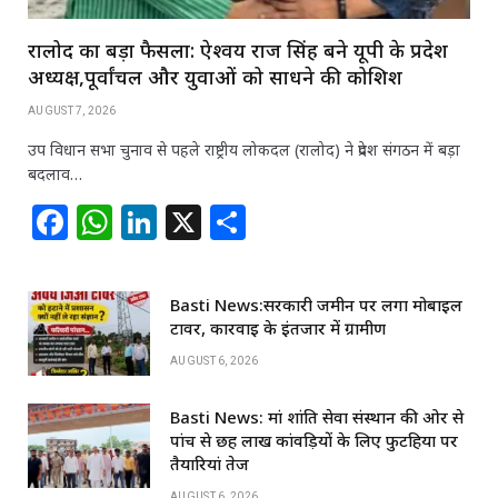
रालोद का बड़ा फैसला: ऐश्वर्य राज सिंह बने यूपी के प्रदेश
अध्यक्ष,पूर्वांचल और युवाओं को साधने की कोशिश
AUGUST 7, 2026
उप विधान सभा चुनाव से पहले राष्ट्रीय लोकदल (रालोद) ने प्रदेश संगठन में बड़ा
बदलाव…
F
W
Li
X
S
a
h
n
h
c
at
k
ar
Basti News:सरकारी जमीन पर लगा मोबाइल
e
s
e
e
टावर, कार्रवाई के इंतजार में ग्रामीण
b
A
dI
AUGUST 6, 2026
o
p
n
Basti News: मां शांति सेवा संस्थान की ओर से
o
p
पांच से छह लाख कांवड़ियों के लिए फुटहिया पर
k
तैयारियां तेज
AUGUST 6, 2026