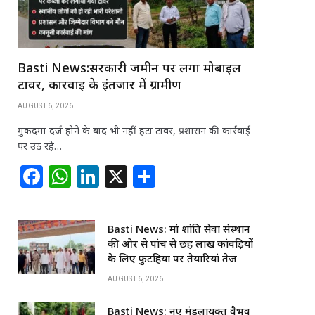
Basti News:सरकारी जमीन पर लगा मोबाइल
टावर, कार्रवाई के इंतजार में ग्रामीण
AUGUST 6, 2026
मुकदमा दर्ज होने के बाद भी नहीं हटा टावर, प्रशासन की कार्रवाई
पर उठ रहे…
F
W
Li
X
S
a
h
n
h
c
at
k
ar
Basti News: मां शांति सेवा संस्थान
e
s
e
e
की ओर से पांच से छह लाख कांवड़ियों
b
A
dI
के लिए फुटहिया पर तैयारियां तेज
o
p
n
AUGUST 6, 2026
o
p
Basti News: नए मंडलायुक्त वैभव