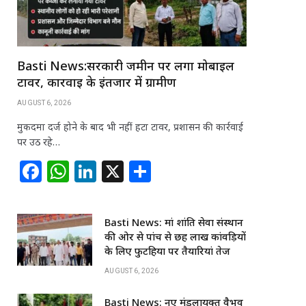
Basti News:सरकारी जमीन पर लगा मोबाइल
टावर, कार्रवाई के इंतजार में ग्रामीण
AUGUST 6, 2026
मुकदमा दर्ज होने के बाद भी नहीं हटा टावर, प्रशासन की कार्रवाई
पर उठ रहे…
F
W
Li
X
S
a
h
n
h
c
at
k
ar
Basti News: मां शांति सेवा संस्थान
e
s
e
e
की ओर से पांच से छह लाख कांवड़ियों
b
A
dI
के लिए फुटहिया पर तैयारियां तेज
o
p
n
AUGUST 6, 2026
o
p
Basti News: नए मंडलायुक्त वैभव