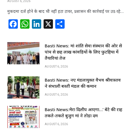
AUGUST 6, 2026
मुकदमा दर्ज होने के बाद भी नहीं हटा टावर, प्रशासन की कार्रवाई पर उठ रहे…
F
W
Li
X
S
a
h
n
h
c
at
k
ar
Basti News: मां शांति सेवा संस्थान की ओर से
e
s
e
e
पांच से छह लाख कांवड़ियों के लिए फुटहिया में
b
A
dI
तैयारियां तेज
o
p
n
AUGUST 6, 2026
o
p
Basti News: नए मंडलायुक्त वैभव श्रीवास्तव
k
ने संभाली बस्ती मंडल की कमान
AUGUST 6, 2026
Basti News:मेरा दिलीप आएगा…’ बेटे की राह
तकते-तकते बुजुर्ग मां ने तोड़ा दम
AUGUST 6, 2026