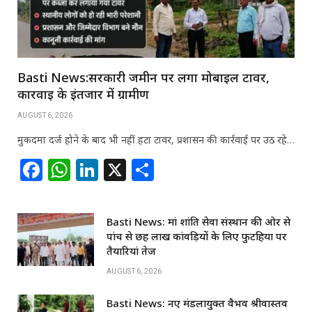
Basti News:सरकारी जमीन पर लगा मोबाइल टावर,
कार्रवाई के इंतजार में ग्रामीण
AUGUST 6, 2026
मुकदमा दर्ज होने के बाद भी नहीं हटा टावर, प्रशासन की कार्रवाई पर उठ रहे…
F
W
Li
X
S
a
h
n
h
c
at
k
ar
Basti News: मां शांति सेवा संस्थान की ओर से
e
s
e
e
पांच से छह लाख कांवड़ियों के लिए फुटहिया पर
b
A
dI
तैयारियां तेज
o
p
n
AUGUST 6, 2026
o
p
Basti News: नए मंडलायुक्त वैभव श्रीवास्तव