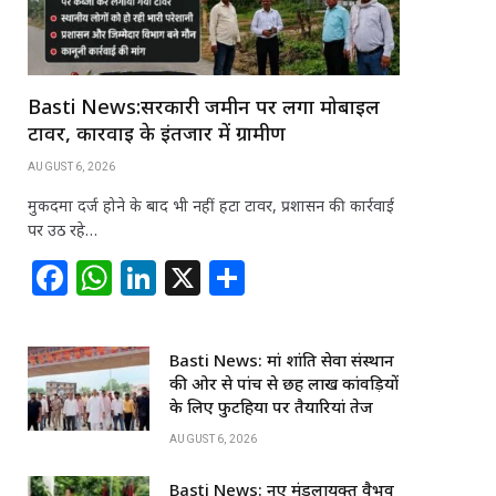
Basti News:सरकारी जमीन पर लगा मोबाइल
टावर, कार्रवाई के इंतजार में ग्रामीण
AUGUST 6, 2026
मुकदमा दर्ज होने के बाद भी नहीं हटा टावर, प्रशासन की कार्रवाई
पर उठ रहे…
F
W
Li
X
S
a
h
n
h
c
at
k
ar
Basti News: मां शांति सेवा संस्थान
e
s
e
e
की ओर से पांच से छह लाख कांवड़ियों
b
A
dI
के लिए फुटहिया पर तैयारियां तेज
o
p
n
AUGUST 6, 2026
o
p
Basti News: नए मंडलायुक्त वैभव