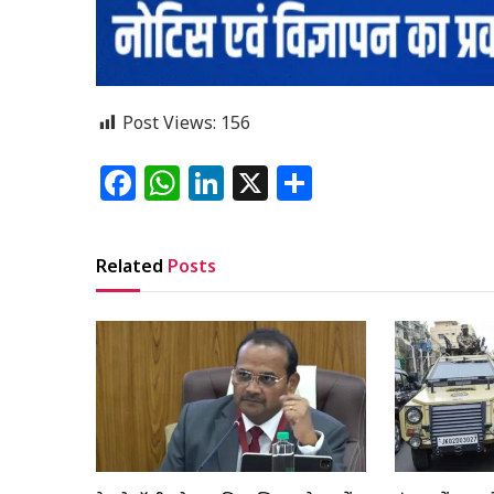
Post Views:
156
Facebook
WhatsApp
LinkedIn
X
Share
Related
Posts