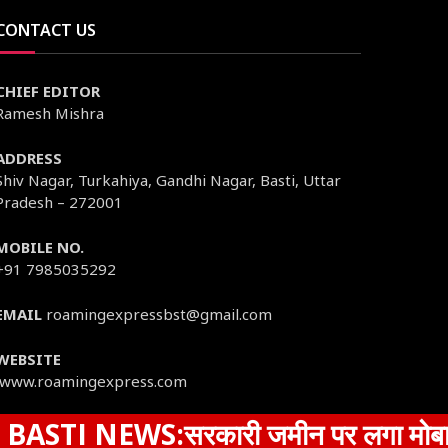
CONTACT US
CHIEF EDITOR
Ramesh Mishra
ADDRESS
Shiv Nagar, Turkahiya, Gandhi Nagar, Basti, Uttar
Pradesh – 272001
MOBILE NO.
+91 7985035292
EMAIL
roamingexpressbst@gmail.com
WEBSITE
www.roamingexpress.com
EWS:सरकारी जमीन पर लगा मोबाइल टावर, कार्