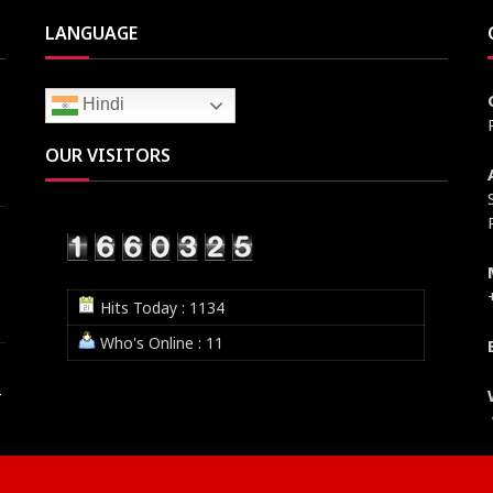
LANGUAGE
Hindi
OUR VISITORS
Hits Today : 1134
Who's Online : 11
न
BASTI N