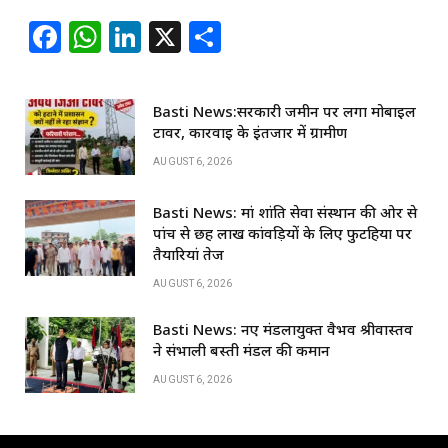
F
W
Li
X
S
a
h
n
h
c
at
k
ar
Basti News:सरकारी जमीन पर लगा मोबाइल
e
s
e
e
टावर, कार्रवाई के इंतजार में ग्रामीण
b
A
dI
AUGUST 6, 2026
o
p
n
Basti News: मां शांति सेवा संस्थान की ओर से
o
p
पांच से छह लाख कांवड़ियों के लिए फुटहिया पर
k
तैयारियां तेज
AUGUST 6, 2026
Basti News: नए मंडलायुक्त वैभव श्रीवास्तव
ने संभाली बस्ती मंडल की कमान
AUGUST 6, 2026