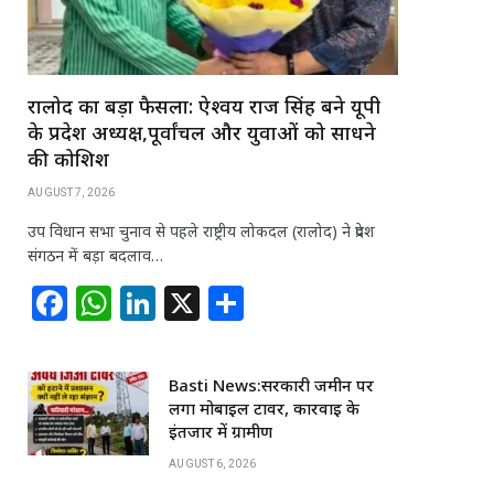
रालोद का बड़ा फैसला: ऐश्वर्य राज सिंह बने यूपी
के प्रदेश अध्यक्ष,पूर्वांचल और युवाओं को साधने
की कोशिश
AUGUST 7, 2026
उप विधान सभा चुनाव से पहले राष्ट्रीय लोकदल (रालोद) ने प्रदेश
संगठन में बड़ा बदलाव…
F
W
Li
X
S
a
h
n
h
c
at
k
ar
Basti News:सरकारी जमीन पर
e
s
e
e
लगा मोबाइल टावर, कार्रवाई के
b
A
dI
इंतजार में ग्रामीण
o
p
n
AUGUST 6, 2026