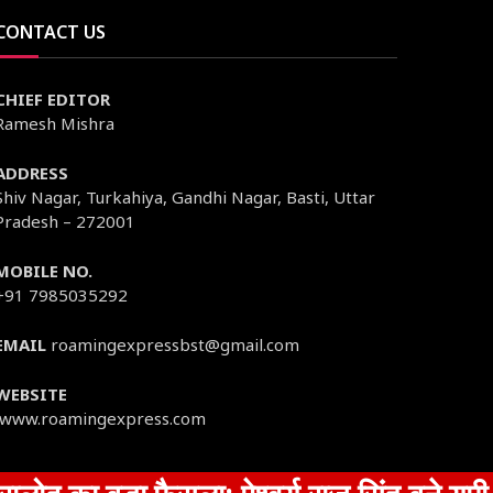
CONTACT US
CHIEF EDITOR
Ramesh Mishra
ADDRESS
Shiv Nagar, Turkahiya, Gandhi Nagar, Basti, Uttar
Pradesh – 272001
MOBILE NO.
+91 7985035292
EMAIL
roamingexpressbst@gmail.com
WEBSITE
www.roamingexpress.com