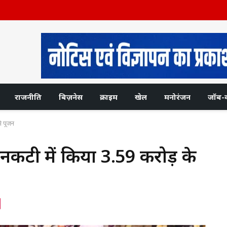
राजनीति
बिज़नेस
क्राइम
खेल
मनोरंजन
जॉब-
मि पूजन
े बनकटी में किया 3.59 करोड़ के