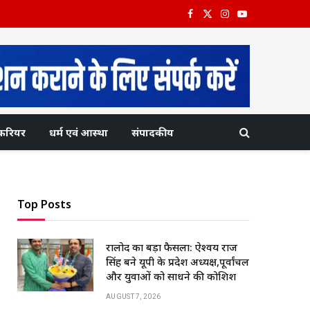
Facebook
X
Instagram
YouTube
(Twitter)
करियर
धर्म एवं आस्था
संपादकीय
Top Posts
रालोद का बड़ा फैसला: ऐश्वर्य राज
सिंह बने यूपी के प्रदेश अध्यक्ष,पूर्वांचल
और युवाओं को साधने की कोशिश
AUGUST 7, 2026