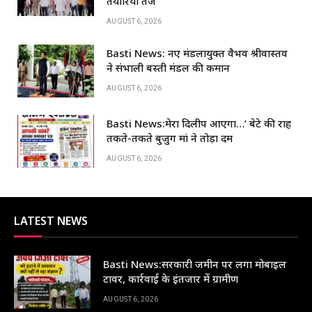
b
A
dI
तैयारियां तेज
o
p
n
AUGUST 6, 2026
o
p
Basti News: नए मंडलायुक्त वैभव श्रीवास्तव
k
ने संभाली बस्ती मंडल की कमान
AUGUST 6, 2026
Basti News:मेरा दिलीप आएगा…’ बेटे की राह
तकते-तकते बुजुर्ग मां ने तोड़ा दम
AUGUST 6, 2026
LATEST NEWS
Basti News:सरकारी जमीन पर लगा मोबाइल
टावर, कार्रवाई के इंतजार में ग्रामीण
AUGUST 6, 2026