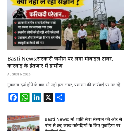
Basti News:सरकारी जमीन पर लगा मोबाइल टावर,
कार्रवाई के इंतजार में ग्रामीण
AUGUST 6, 2026
मुकदमा दर्ज होने के बाद भी नहीं हटा टावर, प्रशासन की कार्रवाई पर उठ रहे…
F
W
Li
X
S
a
h
n
h
c
at
k
ar
Basti News: मां शांति सेवा संस्थान की ओर से
e
s
e
e
पांच से छह लाख कांवड़ियों के लिए फुटहिया पर