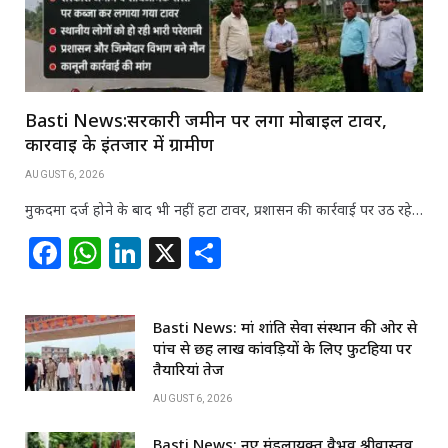
Basti News:सरकारी जमीन पर लगा मोबाइल टावर,
कार्रवाई के इंतजार में ग्रामीण
AUGUST 6, 2026
मुकदमा दर्ज होने के बाद भी नहीं हटा टावर, प्रशासन की कार्रवाई पर उठ रहे…
F
W
Li
X
S
a
h
n
h
c
at
k
ar
Basti News: मां शांति सेवा संस्थान की ओर से
e
s
e
e
पांच से छह लाख कांवड़ियों के लिए फुटहिया पर
b
A
dI
तैयारियां तेज
o
p
n
AUGUST 6, 2026
o
p
Basti News: नए मंडलायुक्त वैभव श्रीवास्तव