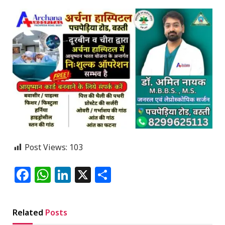
Post Views:
103
Facebook
WhatsApp
LinkedIn
X
Share
Related
Posts