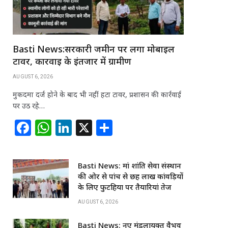
Basti News:सरकारी जमीन पर लगा मोबाइल
टावर, कार्रवाई के इंतजार में ग्रामीण
AUGUST 6, 2026
मुकदमा दर्ज होने के बाद भी नहीं हटा टावर, प्रशासन की कार्रवाई
पर उठ रहे…
F
W
Li
X
S
a
h
n
h
c
at
k
ar
Basti News: मां शांति सेवा संस्थान
e
s
e
e
की ओर से पांच से छह लाख कांवड़ियों
b
A
dI
के लिए फुटहिया पर तैयारियां तेज
o
p
n
AUGUST 6, 2026
o
p
Basti News: नए मंडलायुक्त वैभव