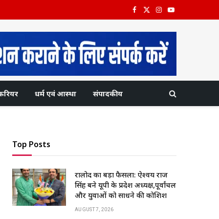
Facebook
X
Instagram
YouTube
(Twitter)
करियर
धर्म एवं आस्था
संपादकीय
Top Posts
रालोद का बड़ा फैसला: ऐश्वर्य राज
सिंह बने यूपी के प्रदेश अध्यक्ष,पूर्वांचल
और युवाओं को साधने की कोशिश
AUGUST 7, 2026