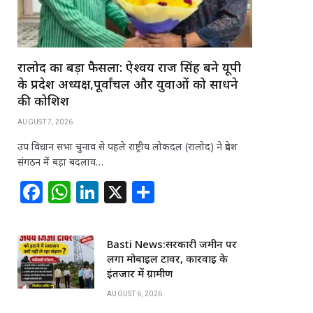
रालोद का बड़ा फैसला: ऐश्वर्य राज सिंह बने यूपी
के प्रदेश अध्यक्ष,पूर्वांचल और युवाओं को साधने
की कोशिश
AUGUST 7, 2026
उप विधान सभा चुनाव से पहले राष्ट्रीय लोकदल (रालोद) ने प्रदेश
संगठन में बड़ा बदलाव…
F
W
Li
X
S
a
h
n
h
c
at
k
ar
Basti News:सरकारी जमीन पर
e
s
e
e
लगा मोबाइल टावर, कार्रवाई के
b
A
dI
इंतजार में ग्रामीण
o
p
n
AUGUST 6, 2026