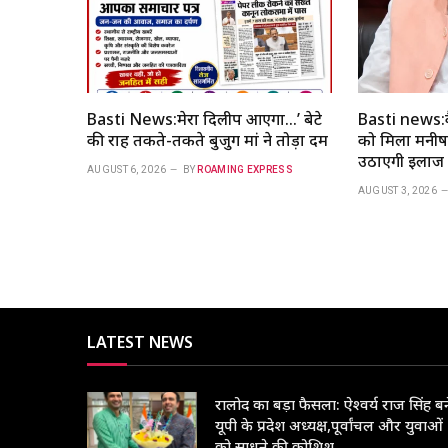
Basti News:मेरा दिलीप आएगा…’ बेटे
Basti news:क
की राह तकते-तकते बुजुर्ग मां ने तोड़ा दम
को मिला मनीष 
उठाएगी इलाज क
AUGUST 6, 2026
BY
ROAMING EXPRESS
AUGUST 3, 2026
LATEST NEWS
रालोद का बड़ा फैसला: ऐश्वर्य राज सिंह बन
यूपी के प्रदेश अध्यक्ष,पूर्वांचल और युवाओं
को साधने की कोशिश