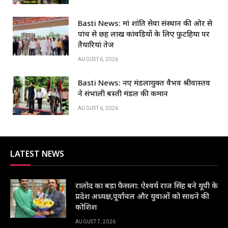
o
p
n
Basti News: मां शांति सेवा संस्थान की ओर से
o
p
पांच से छह लाख कांवड़ियों के लिए फुटहिया पर
k
तैयारियां तेज
AUGUST 6, 2026
Basti News: नए मंडलायुक्त वैभव श्रीवास्तव
ने संभाली बस्ती मंडल की कमान
AUGUST 6, 2026
LATEST NEWS
रालोद का बड़ा फैसला: ऐश्वर्य राज सिंह बने यूपी के
प्रदेश अध्यक्ष,पूर्वांचल और युवाओं को साधने की
कोशिश
AUGUST 7, 2026