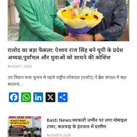
रालोद का बड़ा फैसला: ऐश्वर्य राज सिंह बने यूपी के प्रदेश
अध्यक्ष,पूर्वांचल और युवाओं को साधने की कोशिश
AUGUST 7, 2026
उप विधान सभा चुनाव से पहले राष्ट्रीय लोकदल (रालोद) ने प्रदेश संगठन में बड़ा
बदलाव…
F
W
Li
X
S
a
h
n
h
c
at
k
ar
Basti News:सरकारी जमीन पर लगा मोबाइल
e
s
e
e
टावर, कार्रवाई के इंतजार में ग्रामीण
b
A
dI
AUGUST 6, 2026