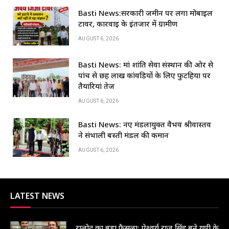
c
at
k
ar
Basti News:सरकारी जमीन पर लगा मोबाइल
e
s
e
e
टावर, कार्रवाई के इंतजार में ग्रामीण
b
A
dI
AUGUST 6, 2026
o
p
n
Basti News: मां शांति सेवा संस्थान की ओर से
o
p
पांच से छह लाख कांवड़ियों के लिए फुटहिया पर
k
तैयारियां तेज
AUGUST 6, 2026
Basti News: नए मंडलायुक्त वैभव श्रीवास्तव
ने संभाली बस्ती मंडल की कमान
AUGUST 6, 2026
LATEST NEWS
रालोद का बड़ा फैसला: ऐश्वर्य राज सिंह बने यूपी के