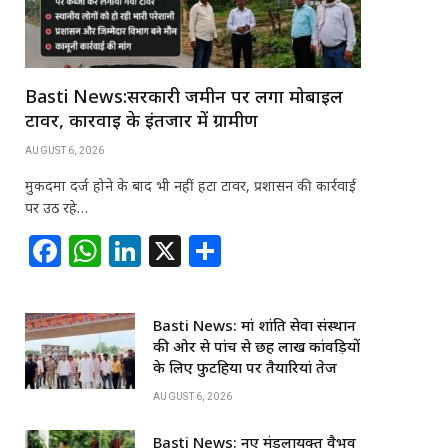
Basti News:सरकारी जमीन पर लगा मोबाइल
टावर, कार्रवाई के इंतजार में ग्रामीण
AUGUST 6, 2026
मुकदमा दर्ज होने के बाद भी नहीं हटा टावर, प्रशासन की कार्रवाई
पर उठ रहे…
F
W
Li
X
S
a
h
n
h
c
at
k
ar
Basti News: मां शांति सेवा संस्थान
e
s
e
e
की ओर से पांच से छह लाख कांवड़ियों
b
A
dI
के लिए फुटहिया पर तैयारियां तेज
o
p
n
AUGUST 6, 2026
o
p
Basti News: नए मंडलायुक्त वैभव