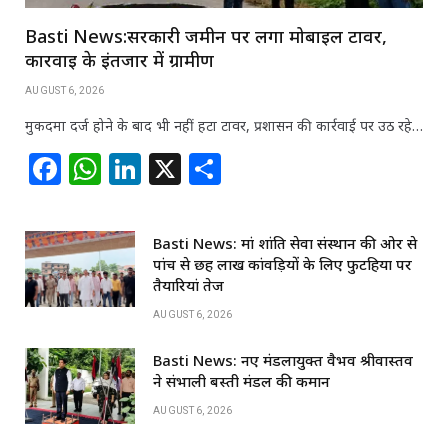
Basti News:सरकारी जमीन पर लगा मोबाइल टावर,
कार्रवाई के इंतजार में ग्रामीण
AUGUST 6, 2026
मुकदमा दर्ज होने के बाद भी नहीं हटा टावर, प्रशासन की कार्रवाई पर उठ रहे…
F
W
Li
X
S
a
h
n
h
c
at
k
ar
Basti News: मां शांति सेवा संस्थान की ओर से
e
s
e
e
पांच से छह लाख कांवड़ियों के लिए फुटहिया पर
b
A
dI
तैयारियां तेज
o
p
n
AUGUST 6, 2026
o
p
Basti News: नए मंडलायुक्त वैभव श्रीवास्तव
k
ने संभाली बस्ती मंडल की कमान
AUGUST 6, 2026