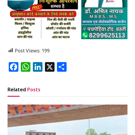
Post Views:
199
Facebook
WhatsApp
LinkedIn
X
Share
Related
Posts