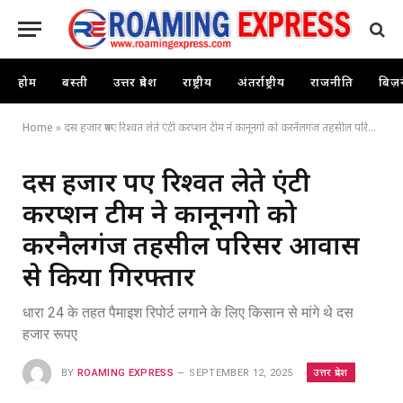
होम
बस्ती
उत्तर प्रदेश
राष्ट्रीय
अंतर्राष्ट्रीय
राजनीति
बिज़
Home
»
दस हजार रूपए रिश्वत लेते एंटी करप्शन टीम ने कानूनगो को करनैलगंज तहसील परिसर आवास से किया गिरफ्तार
दस हजार रूपए रिश्वत लेते एंटी
करप्शन टीम ने कानूनगो को
करनैलगंज तहसील परिसर आवास
से किया गिरफ्तार
धारा 24 के तहत पैमाइश रिपोर्ट लगाने के लिए किसान से मांगे थे दस
हजार रूपए
उत्तर प्रदेश
BY
ROAMING EXPRESS
SEPTEMBER 12, 2025