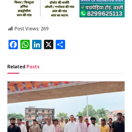
Post Views:
269
Facebook
WhatsApp
LinkedIn
X
Share
Related
Posts