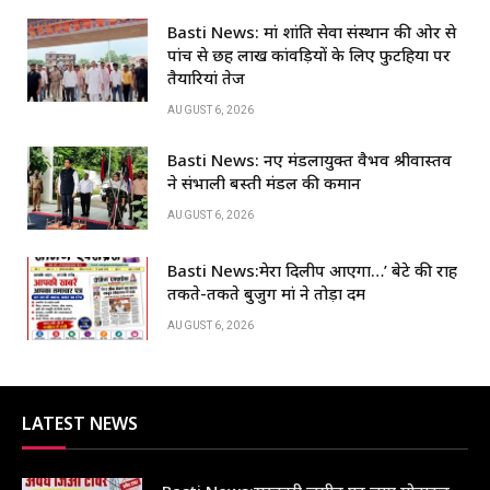
c
at
k
ar
Basti News: मां शांति सेवा संस्थान की ओर से
e
s
e
e
पांच से छह लाख कांवड़ियों के लिए फुटहिया पर
b
A
dI
तैयारियां तेज
o
p
n
AUGUST 6, 2026
o
p
Basti News: नए मंडलायुक्त वैभव श्रीवास्तव
k
ने संभाली बस्ती मंडल की कमान
AUGUST 6, 2026
Basti News:मेरा दिलीप आएगा…’ बेटे की राह
तकते-तकते बुजुर्ग मां ने तोड़ा दम
AUGUST 6, 2026
LATEST NEWS