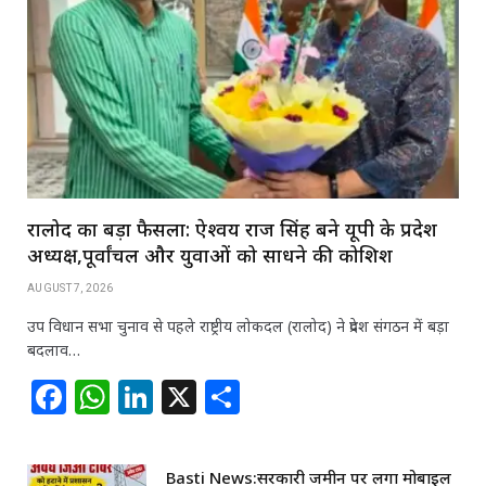
रालोद का बड़ा फैसला: ऐश्वर्य राज सिंह बने यूपी के प्रदेश
अध्यक्ष,पूर्वांचल और युवाओं को साधने की कोशिश
AUGUST 7, 2026
उप विधान सभा चुनाव से पहले राष्ट्रीय लोकदल (रालोद) ने प्रदेश संगठन में बड़ा
बदलाव…
F
W
Li
X
S
a
h
n
h
c
at
k
ar
Basti News:सरकारी जमीन पर लगा मोबाइल