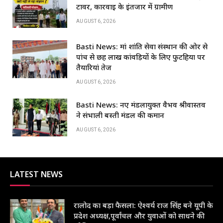
e
s
e
e
टावर, कार्रवाई के इंतजार में ग्रामीण
b
A
dI
AUGUST 6, 2026
o
p
n
Basti News: मां शांति सेवा संस्थान की ओर से
o
p
पांच से छह लाख कांवड़ियों के लिए फुटहिया पर
k
तैयारियां तेज
AUGUST 6, 2026
Basti News: नए मंडलायुक्त वैभव श्रीवास्तव
ने संभाली बस्ती मंडल की कमान
AUGUST 6, 2026
LATEST NEWS
रालोद का बड़ा फैसला: ऐश्वर्य राज सिंह बने यूपी के
प्रदेश अध्यक्ष,पूर्वांचल और युवाओं को साधने की