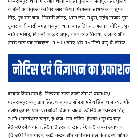
परसरामपुर, थाना गौर और थाना सोनहा पुलिस ने बेदीपुर नहर पुलिया
से तीनों अभियुक्तों को गिरफ्तार किया। गिरफ्तार अभियुक्त में सुमेर
सिंह, पुत्र राम प्रसाद, निवासी जोनई, थाना जैत, मथुरा, महेंद्र नायक, पुत्र
सुवाराम, निवासी बगड़ राजपुर, थाना बगड़ तिराया, अलवर, गोटिया, पुत्र
स्व0 रामसिंह, निवासी बगड़ राजपुर, थाना बगड़ तिराया, अलवर और
उनके पास एक मोबाइल 21,500 रुपए और 15 पीली धातु के लॉकेट
बरामद किया गया है। गिरफ्तार करने वाली टीम में थानाध्यक्ष
परसरामपुर भानु प्रताप सिंह, थानाध्यक्ष सोनहा महेश सिंह, थानाध्यक्ष गौर
संतोष कुमार, प्रभारी एसओजी विकास यादव, उ0नि0 अभयनंदन सिंह,
उ0नि0 तारकेश्वर यादव, हे0का0 राम ललित, हे0का0 सुभाष चन्द्र,
हे0का0 रमेश यादव, हे0का0 इरशाद खान, हे0का0 अभय उपाध्याय,
हे0का0 शिवम यादव, का0 चन्दन और सर्विलांस सेल के सदस्य शामिल