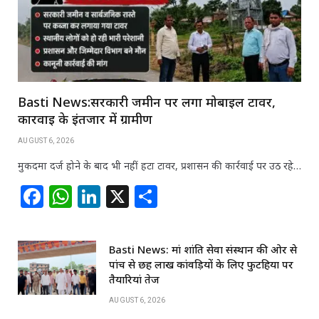
Basti News:सरकारी जमीन पर लगा मोबाइल टावर,
कार्रवाई के इंतजार में ग्रामीण
AUGUST 6, 2026
मुकदमा दर्ज होने के बाद भी नहीं हटा टावर, प्रशासन की कार्रवाई पर उठ रहे…
F
W
Li
X
S
a
h
n
h
c
at
k
ar
Basti News: मां शांति सेवा संस्थान की ओर से
e
s
e
e
पांच से छह लाख कांवड़ियों के लिए फुटहिया पर
b
A
dI
तैयारियां तेज
o
p
n
AUGUST 6, 2026