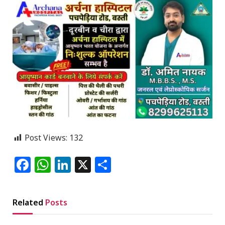
Post Views:
132
Facebook
WhatsApp
LinkedIn
X
Share
Related
Posts