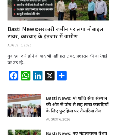
Basti News:सरकारी जमीन पर लगा मोबाइल
टावर, कार्रवाई के इंतजार में ग्रामीण
AUGUST 6, 2026
मुकदमा दर्ज होने के बाद भी नहीं हटा टावर, प्रशासन की कार्रवाई
पर उठ रहे…
F
W
Li
X
S
a
h
n
h
c
at
k
ar
Basti News: मां शांति सेवा संस्थान
e
s
e
e
की ओर से पांच से छह लाख कांवड़ियों
b
A
dI
के लिए फुटहिया पर तैयारियां तेज
o
p
n
AUGUST 6, 2026
o
p
Basti News: नए मंडलायुक्त वैभव