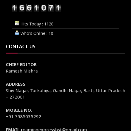
Hits Today : 1128
Who's Online : 10
CONTACT US
CHIEF EDITOR
Ramesh Mishra
ADDRESS
Shiv Nagar, Turkahiya, Gandhi Nagar, Basti, Uttar Pradesh
– 272001
MOBILE NO.
+91 7985035292
EMAIL
roamingexpressbst@gmail.com